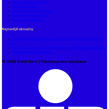
Historie Svaté Hory
Aktuální plány
Opravy a rekonstrukce
Matice Svatohorská
Povolení k vjezdu
Nejnovější aktuality
Poutní slavnost Nanebevzetí Panny Marie na Svaté
H...
Od 1. srpna jsou na Svaté Hoře rozšířeny bohoslužb...
Děkujeme za podporu.
© 2026 Svatá Hora | Všechna práva vyhrazena