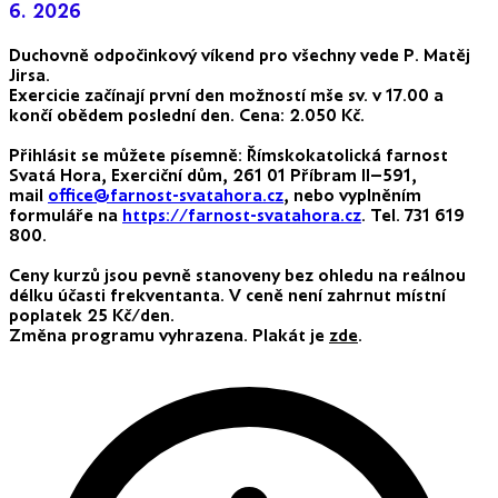
6. 2026
Duchovně odpočinkový víkend pro všechny vede P. Matěj
Jirsa.
Exercicie začínají první den možností mše sv. v 17.00 a
končí obědem poslední den. Cena: 2.050 Kč.
Přihlásit se můžete písemně: Římskokatolická farnost
Svatá Hora, Exerciční dům, 261 01 Příbram II–591,
mail
office@farnost-svatahora.cz
, nebo vyplněním
formuláře na
https://farnost-svatahora.cz
. Tel. 731 619
800.
Ceny kurzů jsou pevně stanoveny bez ohledu na reálnou
délku účasti frekventanta. V ceně není zahrnut místní
poplatek 25 Kč/den.
Změna programu vyhrazena. Plakát je
zde
.