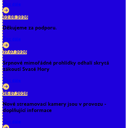
Číst dále
02.08.2026
Děkujeme za podporu.
Číst dále
27.07.2026
Srpnové mimořádné prohlídky odhalí skrytá
zákoutí Svaté Hory
Číst dále
26.07.2026
Nové streamovací kamery jsou v provozu -
doplňující informace
Číst dále