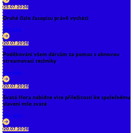
25.07.2026
Druhé číslo časopisu právě vychází
Číst dále
20.07.2026
Poděkování všem dárcům za pomoc s obnovou
streamovací techniky
Číst dále
20.07.2026
Svatá Hora nabídne více příležitostí ke společnému
slavení mše svaté
Číst dále
20.07.2026