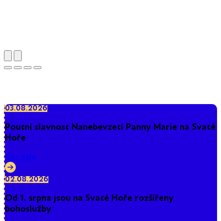
Poutní areál Svatá Hora
03.08.2026
Poutní slavnost Nanebevzetí Panny Marie na Svaté
Hoře
Číst dále
02.08.2026
Od 1. srpna jsou na Svaté Hoře rozšířeny
bohoslužby