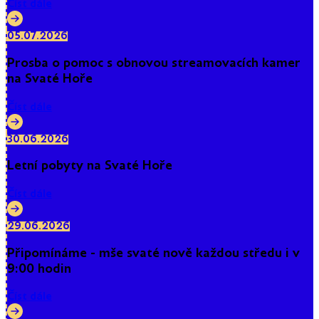
Číst dále
05.07.2026
Prosba o pomoc s obnovou streamovacích kamer
na Svaté Hoře
Číst dále
30.06.2026
Letní pobyty na Svaté Hoře
Číst dále
29.06.2026
Připomínáme - mše svaté nově každou středu i v
9:00 hodin
Číst dále