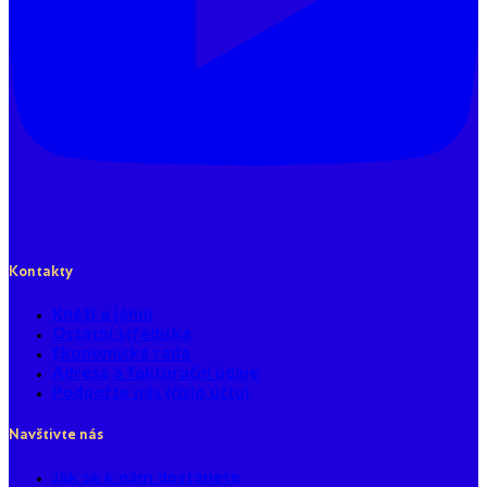
Kontakty
Kněží a jáhni
Ostatní střediska
Ekonomická rada
Adresa a fakturační údaje
Podpořte nás (číslo účtu)
Navštivte nás
Jak se k nám dostanete