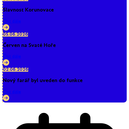
Slavnost Korunovace
Číst dále
05.06.2026
Červen na Svaté Hoře
Číst dále
02.06.2026
Nový farář byl uveden do funkce
Číst dále