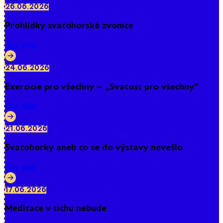
26.06.2026
Prohlídky svatohorské zvonice
Číst dále
24.06.2026
Exercicie pro všechny – „Svatost pro všechny“
Číst dále
21.06.2026
Svatohorky aneb co se do výstavy nevešlo
Číst dále
17.06.2026
Meditace v tichu nebude