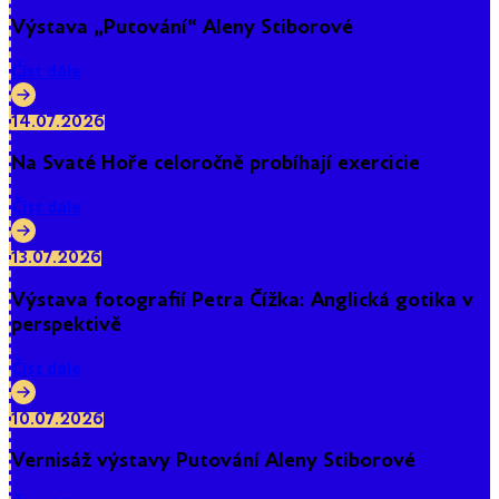
Výstava „Putování“ Aleny Stiborové
Číst dále
14.07.2026
Na Svaté Hoře celoročně probíhají exercicie
Číst dále
13.07.2026
Výstava fotografií Petra Čížka: Anglická gotika v
perspektivě
Číst dále
10.07.2026
Vernisáž výstavy Putování Aleny Stiborové