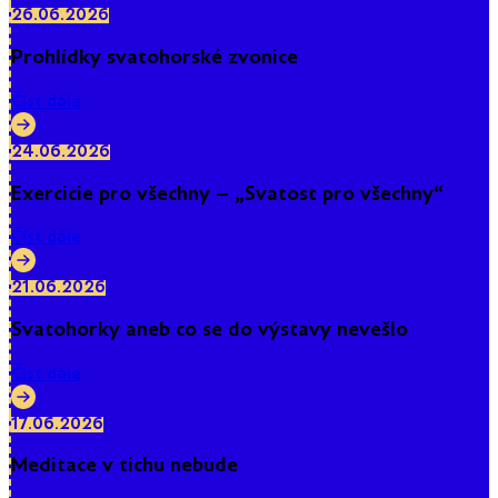
26.06.2026
Prohlídky svatohorské zvonice
Číst dále
24.06.2026
Exercicie pro všechny – „Svatost pro všechny“
Číst dále
21.06.2026
Svatohorky aneb co se do výstavy nevešlo
Číst dále
17.06.2026
Meditace v tichu nebude