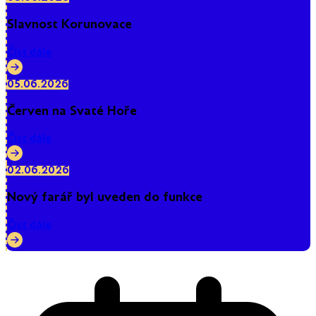
Slavnost Korunovace
Číst dále
05.06.2026
Červen na Svaté Hoře
Číst dále
02.06.2026
Nový farář byl uveden do funkce
Číst dále