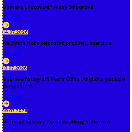
Výstava „Putování“ Aleny Stiborové
Číst dále
14.07.2026
Na Svaté Hoře celoročně probíhají exercicie
Číst dále
13.07.2026
Výstava fotografií Petra Čížka: Anglická gotika v
perspektivě
Číst dále
10.07.2026
Vernisáž výstavy Putování Aleny Stiborové