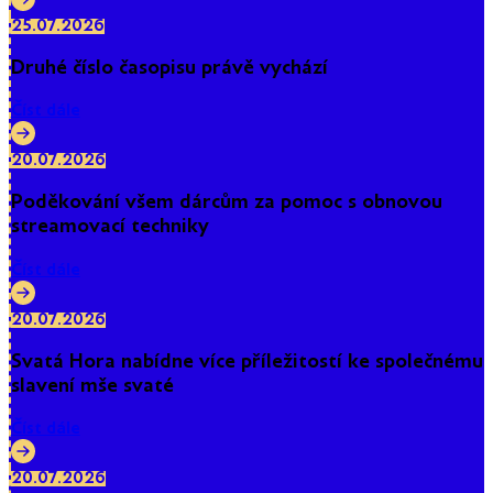
25.07.2026
Druhé číslo časopisu právě vychází
Číst dále
20.07.2026
Poděkování všem dárcům za pomoc s obnovou
streamovací techniky
Číst dále
20.07.2026
Svatá Hora nabídne více příležitostí ke společnému
slavení mše svaté
Číst dále
20.07.2026