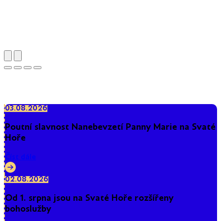
Poutní areál Svatá Hora
03.08.2026
Poutní slavnost Nanebevzetí Panny Marie na Svaté
Hoře
Číst dále
02.08.2026
Od 1. srpna jsou na Svaté Hoře rozšířeny
bohoslužby