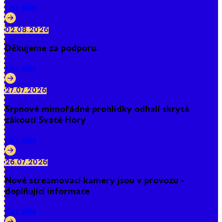
Číst dále
02.08.2026
Děkujeme za podporu.
Číst dále
27.07.2026
Srpnové mimořádné prohlídky odhalí skrytá
zákoutí Svaté Hory
Číst dále
26.07.2026
Nové streamovací kamery jsou v provozu -
doplňující informace
Číst dále