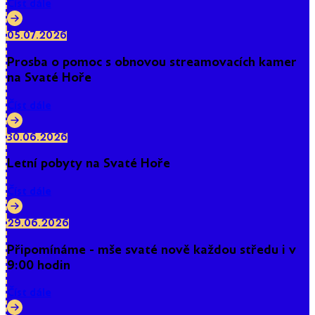
Číst dále
05.07.2026
Prosba o pomoc s obnovou streamovacích kamer
na Svaté Hoře
Číst dále
30.06.2026
Letní pobyty na Svaté Hoře
Číst dále
29.06.2026
Připomínáme - mše svaté nově každou středu i v
9:00 hodin
Číst dále