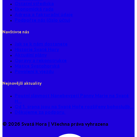
Ostatní střediska
Ekonomická rada
Adresa a fakturační údaje
Podpořte nás (číslo účtu)
Navštivte nás
Jak se k nám dostanete
Historie Svaté Hory
Aktuální plány
Opravy a rekonstrukce
Matice Svatohorská
Povolení k vjezdu
Nejnovější aktuality
Poutní slavnost Nanebevzetí Panny Marie na Svaté
H...
Od 1. srpna jsou na Svaté Hoře rozšířeny bohoslužb...
Děkujeme za podporu.
© 2026 Svatá Hora | Všechna práva vyhrazena