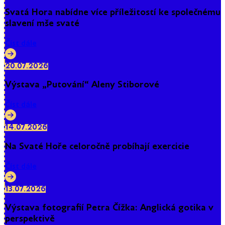
Svatá Hora nabídne více příležitostí ke společnému
slavení mše svaté
Číst dále
20.07.2026
Výstava „Putování“ Aleny Stiborové
Číst dále
14.07.2026
Na Svaté Hoře celoročně probíhají exercicie
Číst dále
13.07.2026
Výstava fotografií Petra Čížka: Anglická gotika v
perspektivě