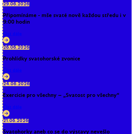
29.06.2026
Připomínáme - mše svaté nově každou středu i v
9:00 hodin
Číst dále
26.06.2026
Prohlídky svatohorské zvonice
Číst dále
24.06.2026
Exercicie pro všechny – „Svatost pro všechny“
Číst dále
21.06.2026
Svatohorky aneb co se do výstavy nevešlo