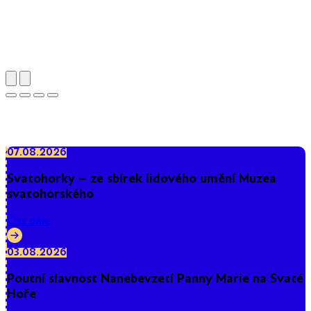
Poutní areál Svatá Hora
07.08.2026
Svatohorky – ze sbírek lidového umění Muzea
svatohorského
Číst dále
03.08.2026
Poutní slavnost Nanebevzetí Panny Marie na Svaté
Hoře