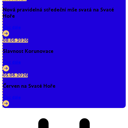
Nová pravidelná středeční mše svatá na Svaté
Hoře
Číst dále
08.06.2026
Slavnost Korunovace
Číst dále
05.06.2026
Červen na Svaté Hoře
Číst dále