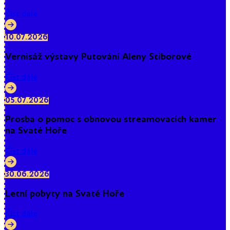
Číst dále
10.07.2026
Vernisáž výstavy Putování Aleny Stiborové
Číst dále
05.07.2026
Prosba o pomoc s obnovou streamovacích kamer
na Svaté Hoře
Číst dále
30.06.2026
Letní pobyty na Svaté Hoře
Číst dále