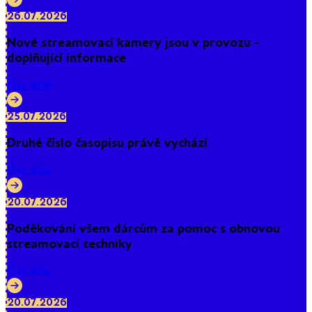
26.07.2026
Nové streamovací kamery jsou v provozu -
doplňující informace
Číst dále
25.07.2026
Druhé číslo časopisu právě vychází
Číst dále
20.07.2026
Poděkování všem dárcům za pomoc s obnovou
streamovací techniky
Číst dále
20.07.2026