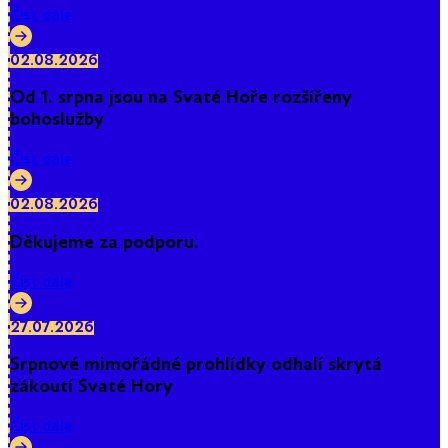
Číst dále
02.08.2026
Od 1. srpna jsou na Svaté Hoře rozšířeny
bohoslužby
Číst dále
02.08.2026
Děkujeme za podporu.
Číst dále
27.07.2026
Srpnové mimořádné prohlídky odhalí skrytá
zákoutí Svaté Hory
Číst dále