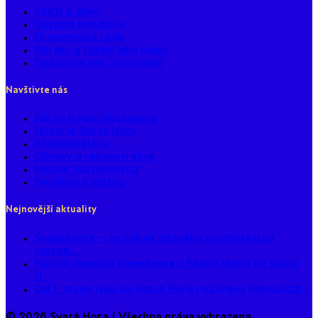
Kněží a jáhni
Ostatní střediska
Ekonomická rada
Adresa a fakturační údaje
Podpořte nás (číslo účtu)
Navštivte nás
Jak se k nám dostanete
Historie Svaté Hory
Aktuální plány
Opravy a rekonstrukce
Matice Svatohorská
Povolení k vjezdu
Nejnovější aktuality
Svatohorky – ze sbírek lidového umění Muzea
svatoh...
Poutní slavnost Nanebevzetí Panny Marie na Svaté
H...
Od 1. srpna jsou na Svaté Hoře rozšířeny bohoslužb...
© 2026 Svatá Hora | Všechna práva vyhrazena