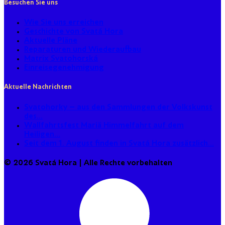
Besuchen Sie uns
Wie Sie uns erreichen
Geschichte von Svatá Hora
Aktuelle Pläne
Reparaturen und Wiederaufbau
Matrix Svatohorská
Einreisegenehmigung
Aktuelle Nachrichten
Svatohorky – aus den Sammlungen der Volkskunst
des...
Wallfahrtsfest Mariä Himmelfahrt auf dem
Heiligen...
Seit dem 1. August finden in Svatá Hora zusätzlich...
© 2026 Svatá Hora | Alle Rechte vorbehalten